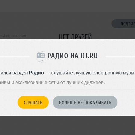
ПОДПИ
НЕТ ДРУЗЕЙ
stl не оставил
ормации о себе
Стань первым!
РАДИО НА DJ.RU
ДОБАВИТЬ В ДР
вился раздел
Радио
— слушайте лучшую электронную музык
айвы и эксклюзивные сеты от лучших диджеев.
СЛУШАТЬ
БОЛЬШЕ НЕ ПОКАЗЫВАТЬ