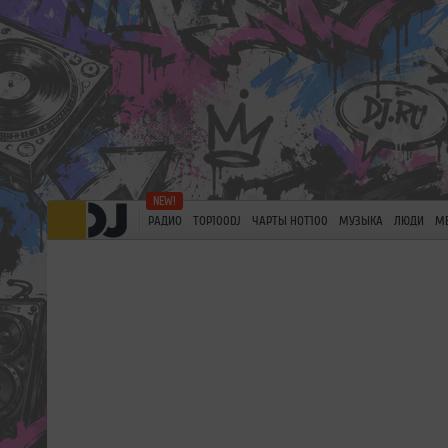
РАДИО
TOP100DJ
ЧАРТЫ HOT100
МУЗЫКА
ЛЮДИ
М