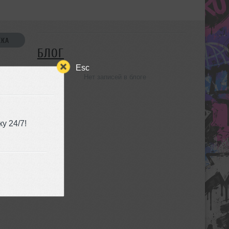
СКА
БЛОГ
Esc
Нет записей в блоге
УЗЬЯ
у 24/7!