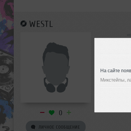
WESTL
we
инф
На сайте поя
Микстейпы, л
0
ЛИЧНОЕ СООБЩЕНИЕ