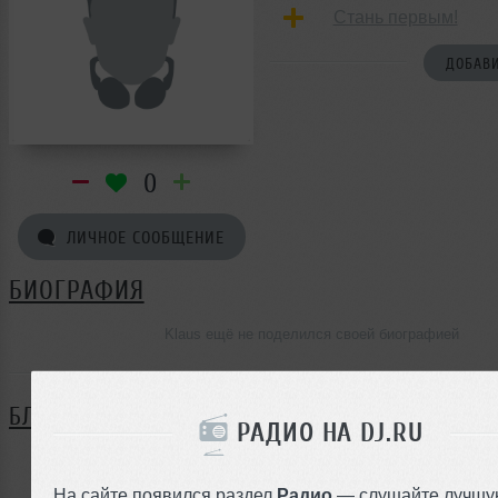
Стань первым!
ДОБАВИ
0
ЛИЧНОЕ СООБЩЕНИЕ
БИОГРАФИЯ
Klaus ещё не поделился своей биографией
БЛОГ
РАДИО НА DJ.RU
Нет записей в блоге
На сайте появился раздел
Радио
— слушайте лучшу