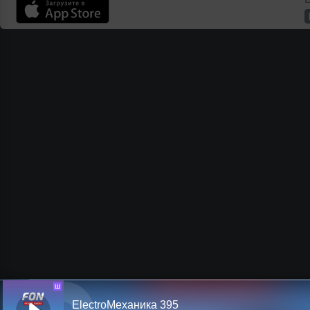
Ш
ElectroМеханика 395