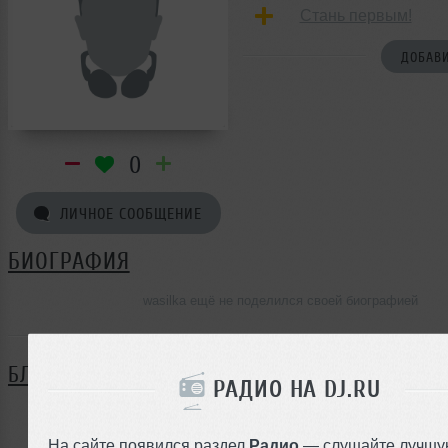
Стань первым!
ДОБАВИ
0
ЛИЧНОЕ СООБЩЕНИЕ
БИОГРАФИЯ
wasilka ещё не поделился своей биографией
БЛОГ
РАДИО НА DJ.RU
Нет записей в блоге
На сайте появился раздел
Радио
— слушайте лучшу