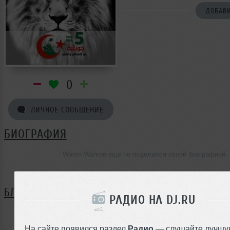
ДОБАВИ
0
ЛИЧНОЕ СООБЩЕНИЕ
БИОГРАФИЯ
Waren Wahren ещё не поделился своей биографией
БЛОГ
РАДИО НА DJ.RU
Нет записей в блоге
На сайте появился раздел
Радио
— слушайте лучшу