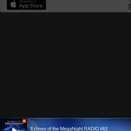
П
Echoes of the MegaNight RADIO #62