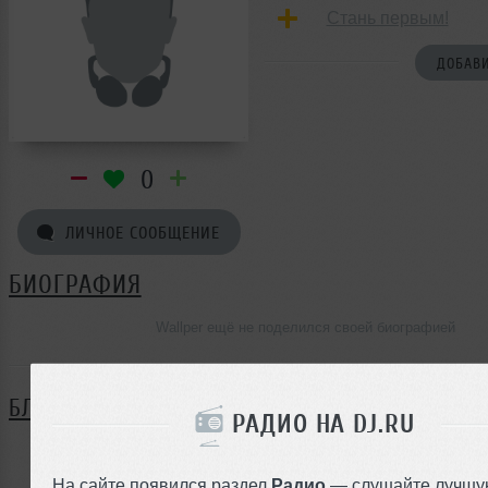
Стань первым!
ДОБАВИ
0
ЛИЧНОЕ СООБЩЕНИЕ
БИОГРАФИЯ
Wallper ещё не поделился своей биографией
БЛОГ
РАДИО НА DJ.RU
Нет записей в блоге
На сайте появился раздел
Радио
— слушайте лучшу