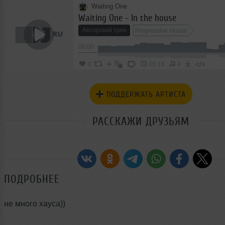
Waiting One
Waiting One - In the house
Авторский трек
Progressive House
00:00
</>
0
05:16
4
ПОДДЕРЖАТЬ АРТИСТА
РАССКАЖИ ДРУЗЬЯМ
ПОДРОБНЕЕ
не много хауса))