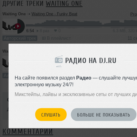
ДРУГИЕ ТРЕКИ
WAITING ONE
Waiting One
➝
Waiting One - Funky Beat
6:54
8 раз
0
6.3 MB, 320
Авторский трек
В плейлист
11 с
Waiting One
➝
Waiting One - Through
РАДИО НА DJ.RU
8:42
3 раза
0
8.0 MB, 320
Авторский трек
В плейлист
10 с
На сайте появился раздел
Радио
— слушайте лучшу
электронную музыку 24/7!
Микстейпы, лайвы и эксклюзивные сеты от лучших д
Стиль:
Progressive House
Добавлен: 10 сентября 2010, 17:21
СЛУШАТЬ
БОЛЬШЕ НЕ ПОКАЗЫВАТЬ
КОММЕНТАРИИ