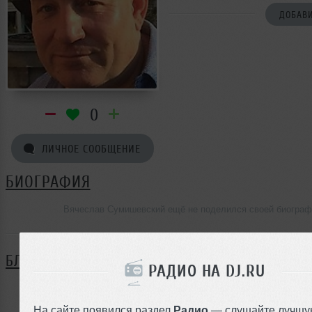
ДОБАВИ
0
ЛИЧНОЕ СООБЩЕНИЕ
БИОГРАФИЯ
Вячеслав Сумишевский ещё не поделился своей биограф
БЛОГ
РАДИО НА DJ.RU
Нет записей в блоге
На сайте появился раздел
Радио
— слушайте лучшу