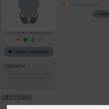
Стань первым!
ДОБАВИ
0
ЛИЧНОЕ СООБЩЕНИЕ
КОНТАКТЫ
Всеволод Айкон не оставил
контактной информации.
БИОГРАФИЯ
Всеволод Айкон ещё не поделился своей биографией