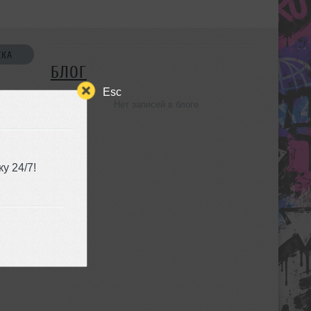
СКА
БЛОГ
Esc
Нет записей в блоге
УЗЬЯ
у 24/7!