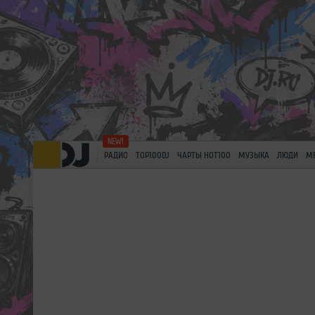
РАДИО
TOP100DJ
ЧАРТЫ HOT100
МУЗЫКА
ЛЮДИ
М