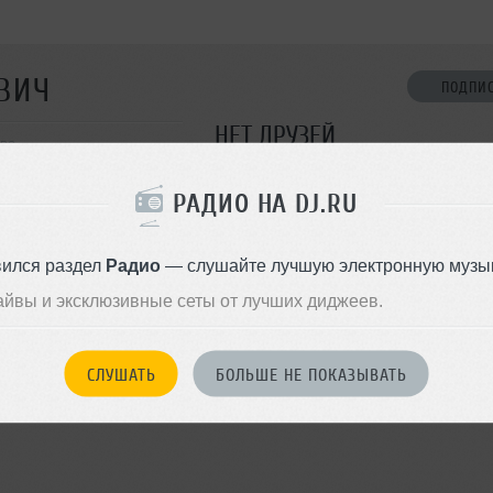
ВИЧ
ПОДПИ
НЕТ ДРУЗЕЙ
ква
Стань первым!
РАДИО НА DJ.RU
ДОБАВИТЬ В ДР
вился раздел
Радио
— слушайте лучшую электронную музык
айвы и эксклюзивные сеты от лучших диджеев.
СЛУШАТЬ
БОЛЬШЕ НЕ ПОКАЗЫВАТЬ