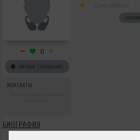
Стань первым!
ДОБАВИ
0
ЛИЧНОЕ СООБЩЕНИЕ
КОНТАКТЫ
Вова не оставил контактной
информации.
БИОГРАФИЯ
Вова ещё не поделился своей биографией