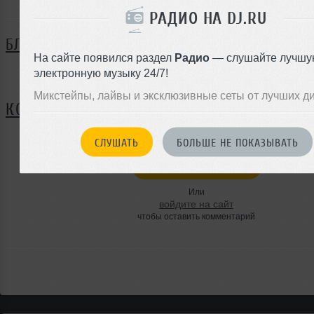
РАДИО НА DJ.RU
БЛОГ
На сайте появился раздел
Радио
— слушайте лучшу
электронную музыку 24/7!
Нет записей в блоге
Микстейпы, лайвы и эксклюзивные сеты от лучших д
КОММЕНТАРИИ
СЛУШАТЬ
БОЛЬШЕ НЕ ПОКАЗЫВАТЬ
ЗАРЕГИСТРИРУЙТЕСЬ
Или
войдите на сайт
чтобы оставить комментарий