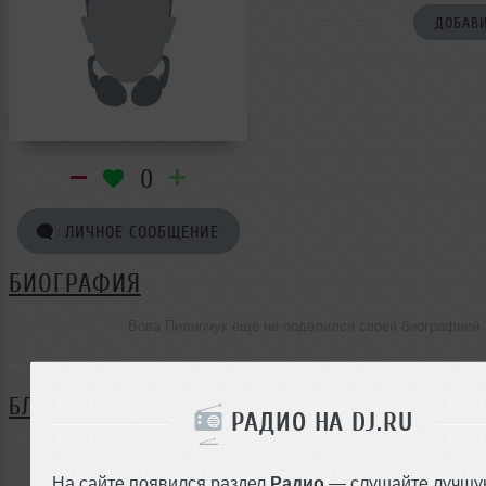
ДОБАВИ
0
ЛИЧНОЕ СООБЩЕНИЕ
БИОГРАФИЯ
Вова Пилипчук ещё не поделился своей биографией
БЛОГ
РАДИО НА DJ.RU
Нет записей в блоге
На сайте появился раздел
Радио
— слушайте лучшу