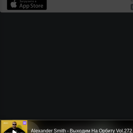
Ш
Alexander Smith - Выходим На Орбиту Vol.272