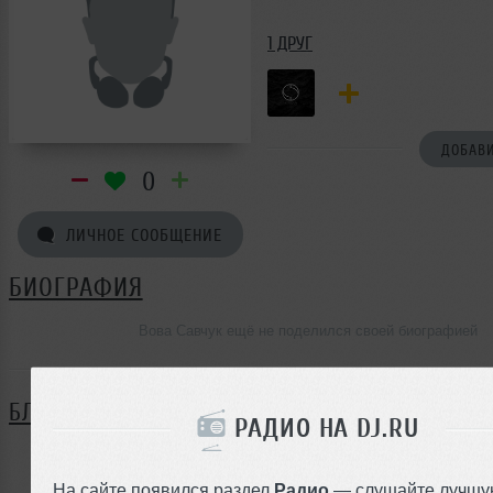
1 ДРУГ
ДОБАВИ
0
ЛИЧНОЕ СООБЩЕНИЕ
БИОГРАФИЯ
Вова Савчук ещё не поделился своей биографией
БЛОГ
РАДИО НА DJ.RU
Нет записей в блоге
На сайте появился раздел
Радио
— слушайте лучшу