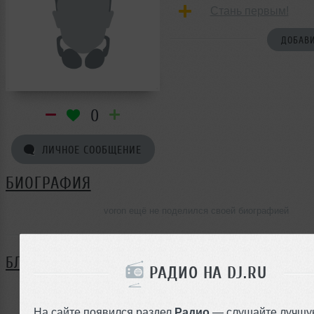
Стань первым!
ДОБАВИ
0
ЛИЧНОЕ СООБЩЕНИЕ
БИОГРАФИЯ
voron ещё не поделился своей биографией
БЛОГ
РАДИО НА DJ.RU
Нет записей в блоге
На сайте появился раздел
Радио
— слушайте лучшу