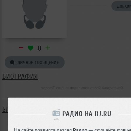
ДОБАВИ
0
ЛИЧНОЕ СООБЩЕНИЕ
БИОГРАФИЯ
voporoT ещё не поделился своей биографией
БЛОГ
РАДИО НА DJ.RU
Нет записей в блоге
На сайте появился раздел
Радио
— слушайте лучшу