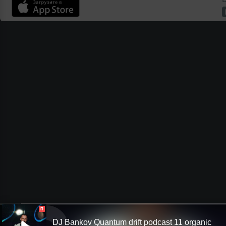
П
DJ Bankov Quantum drift podcast 11 organic