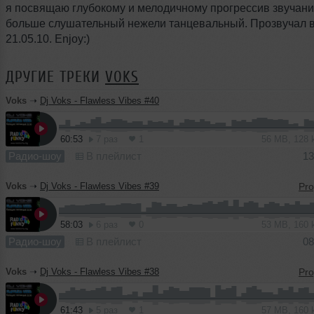
я посвящаю глубокому и мелодичному прогрессив звучан
больше слушательный нежели танцевальный. Прозвучал 
21.05.10. Enjoy:)
ДРУГИЕ ТРЕКИ
VOKS
Voks
➝
Dj Voks - Flawless Vibes #40
60:53
7 раз
1
56 MB, 128
Радио-шоу
В плейлист
13
Voks
➝
Dj Voks - Flawless Vibes #39
58:03
6 раз
0
53 MB, 160
Радио-шоу
В плейлист
08
Voks
➝
Dj Voks - Flawless Vibes #38
61:43
5 раз
1
57 MB, 160