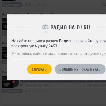
Радио-шоу
В плейлист
01
Voks
➝
Dj Voks - Flawless Vibes #37
РАДИО НА DJ.RU
60:03
1 раз
0
55 MB, 124
Радио-шоу
В плейлист
3
На сайте появился раздел
Радио
— слушайте лучшу
Voks
➝
Dj Voks - Flawless Vibes #36
электронную музыку 24/7!
Микстейпы, лайвы и эксклюзивные сеты от лучших д
62:59
0 раз
0
58 MB, 124
Радио-шоу
В плейлист
2
СЛУШАТЬ
БОЛЬШЕ НЕ ПОКАЗЫВАТЬ
Voks
➝
Dj Voks - Flawless Vibes #35
M
61:05
18 раз
3
56 MB, 126
Радио-шоу
В плейлист
1