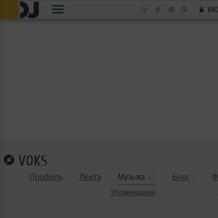
ВХ
VOKS
Профиль
Лента
Музыка
33
Блог
1
Ф
Упоминания