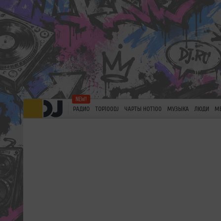
РАДИО
TOP100DJ
ЧАРТЫ HOT100
МУЗЫКА
ЛЮДИ
М