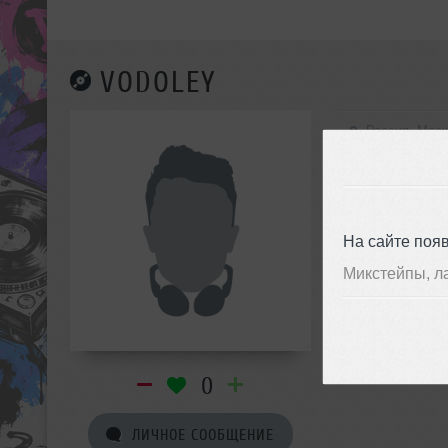
VODOLEY
Россия, Мос
На сайте поя
Микстейпы, л
0
ЛИЧНОЕ СООБЩЕНИЕ