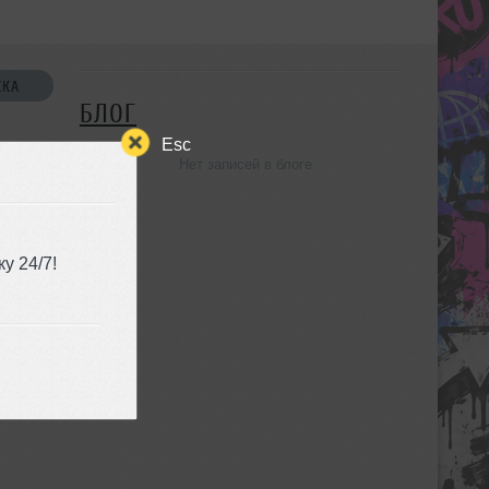
СКА
БЛОГ
Esc
Нет записей в блоге
УЗЬЯ
у 24/7!