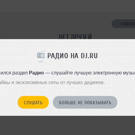
ПОДПИ
НЕТ ДРУЗЕЙ
ква
Стань первым!
РАДИО НА DJ.RU
ДОБАВИТЬ В ДР
вился раздел
Радио
— слушайте лучшую электронную музык
айвы и эксклюзивные сеты от лучших диджеев.
СЛУШАТЬ
БОЛЬШЕ НЕ ПОКАЗЫВАТЬ