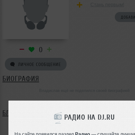
Стань первым!
ДОБАВИ
0
ЛИЧНОЕ СООБЩЕНИЕ
БИОГРАФИЯ
Владислав ещё не поделился своей биографией
БЛОГ
РАДИО НА DJ.RU
Нет записей в блоге
На сайте появился раздел
Радио
— слушайте лучшу