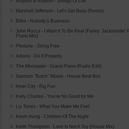
Rhythm Is Rhythm - Strings Of Life
14
Marshall Jefferson - Let's Get Busy (Remix)
15
Billie - Nobody's Business
16
John Rocca - I Want It To Be Real (Farley 'Jackmaster'
17
Piano Mix)
Pfortune - String Free
18
Adonis - Do It Properly
19
The Mixmaster - Grand Piano (Radio Edit)
20
Samson ''Butch'' Moore - House Beat Box
21
Inner City - Big Fun
22
Kelly Charles - You're No Good for Me
23
Liz Torres - What You Make Me Feel
24
Kevin Irving - Children Of The Night
25
Keith Thompson - Love Is Not A Toy (House Mix)
26