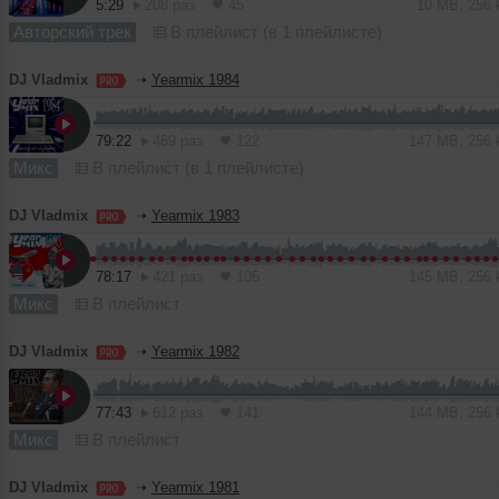
5:29
208 раз
45
10 MB, 256
Авторский трек
В плейлист (в 1 плейлисте)
DJ Vladmix
➝
Yearmix 1984
79:22
469 раз
122
147 MB, 256
Микс
В плейлист (в 1 плейлисте)
DJ Vladmix
➝
Yearmix 1983
78:17
421 раз
105
145 MB, 256
Микс
В плейлист
DJ Vladmix
➝
Yearmix 1982
77:43
612 раз
141
144 MB, 256
Микс
В плейлист
DJ Vladmix
➝
Yearmix 1981