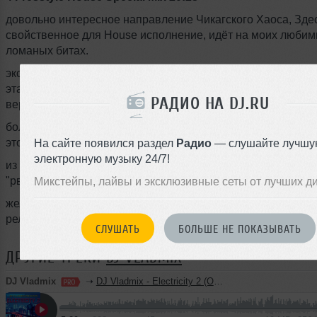
довольно интересное направление Чикагского Хаоса, Зде
свойственное для House исполнение, идёт на моих люби
ломаных битах.
эксперементальный брекбит можно сказать. Special Mix оз
эта версия сделана специально для этого релиза. будет и 
РАДИО НА DJ.RU
версия этого микса,
более расширенная. когда я соберу достаточное колличест
это очень не легко, музыка редкая.
На сайте появился раздел
Радио
— слушайте лучшу
электронную музыку 24/7!
из самых известных треков это
Bomb The Bass - Beat Dis
"рвал" дискотеки в СССР в конце 80-х. я помню это... :)
Микстейпы, лайвы и эксклюзивные сеты от лучших д
желаю приятного прослушивания. спасибо за интерес к м
релизам.
СЛУШАТЬ
БОЛЬШЕ НЕ ПОКАЗЫВАТЬ
ДРУГИЕ ТРЕКИ
DJ VLADMIX
DJ Vladmix
➝
DJ Vladmix - Electricity 2 (Original Version)