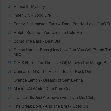
Phase II - Mystery
27
Inner City - Good Life
28
Farley 'Jackmaster' Funk & Daryl Pandy - Love Can't T
29
Ralphi Rosario - You Used To Hold Me
30
Bomb The Bass - Beat Dis
31
Simon Harris - Bass (How Low Can You Go) (Bomb Th
32
Mix)
C.A.S.H. - (... For The Love Of) Money (The Mango-Bac
33
Cutmaster-G & The Plastic Beats - Rock On!
34
Orange Lemon - Dreams of Santa Anna
35
Masters At Work - Dum Dum Cry
36
J.U. Ice - Its Just A Groove (Freestyle Mix Club)
37
The Break Boys - And The Break Goes On
38