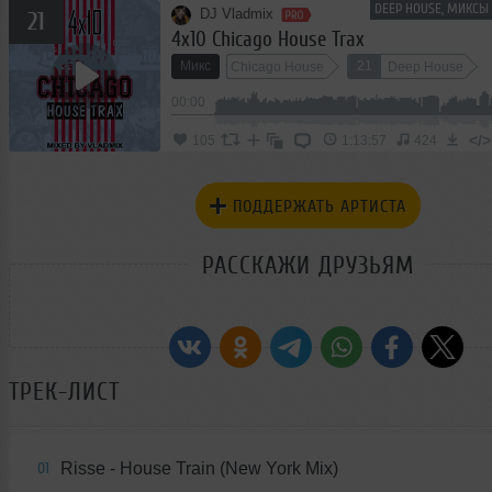
DEEP HOUSE, МИКСЫ
DJ Vladmix
21
4x10 Chicago House Trax
Микс
21
Chicago House
Deep House
00:00
</>
105
1:13:57
424
ПОДДЕРЖАТЬ АРТИСТА
РАССКАЖИ ДРУЗЬЯМ
ТРЕК-ЛИСТ
Risse - House Train (New York Mix)
01