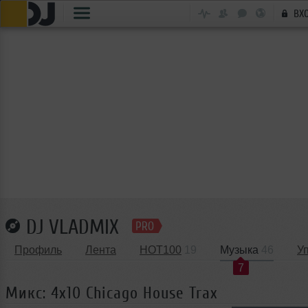
ВХ
DJ VLADMIX
Профиль
Лента
HOT100
19
Музыка
46
У
7
Микс: 4x10 Chicago House Trax