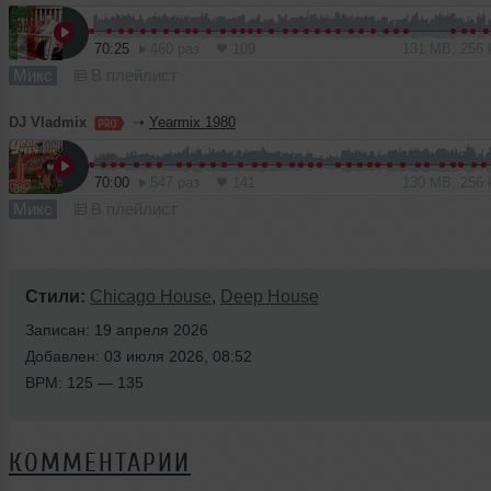
70:25
460 раз
109
131 MB, 256
Микс
В плейлист
DJ Vladmix
➝
Yearmix 1980
70:00
547 раз
141
130 MB, 256
Микс
В плейлист
Стили:
Chicago House
,
Deep House
Записан: 19 апреля 2026
Добавлен: 03 июля 2026, 08:52
BPM: 125 — 135
КОММЕНТАРИИ