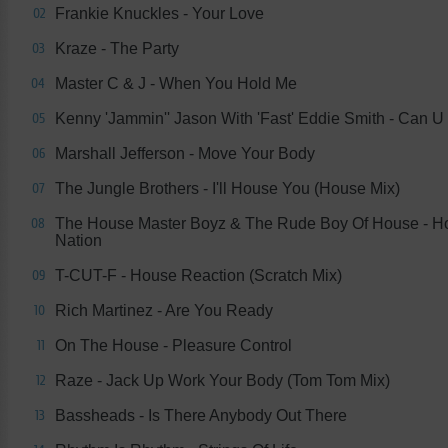
Frankie Knuckles - Your Love
02
Kraze - The Party
03
Master C & J - When You Hold Me
04
Kenny 'Jammin'' Jason With 'Fast' Eddie Smith - Can 
05
Marshall Jefferson - Move Your Body
06
The Jungle Brothers - I'll House You (House Mix)
07
The House Master Boyz & The Rude Boy Of House - H
08
Nation
T-CUT-F - House Reaction (Scratch Mix)
09
Rich Martinez - Are You Ready
10
On The House - Pleasure Control
11
Raze - Jack Up Work Your Body (Tom Tom Mix)
12
Bassheads - Is There Anybody Out There
13