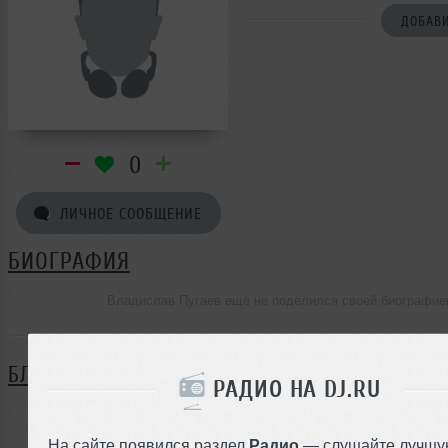
ДОБАВИ
0
ЛИЧНОЕ СООБЩЕНИЕ
БИОГРАФИЯ
Владислав Пугаев ещё не поделился своей биографие
БЛОГ
РАДИО НА DJ.RU
Нет записей в блоге
На сайте появился раздел
Радио
— слушайте лучшу