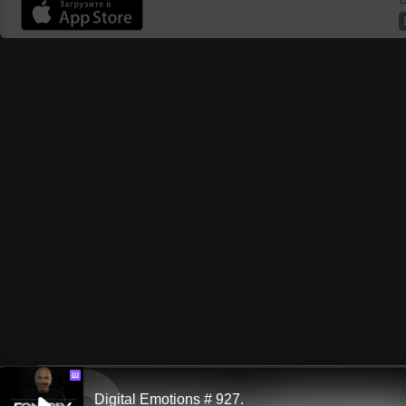
Ш
Digital Emotions # 927.