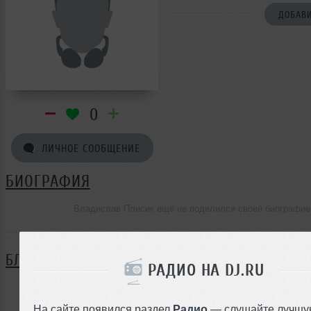
ДОБАВИ
0
ЛИЧНОЕ СООБЩЕНИЕ
БИОГРАФИЯ
Владислав Плисик ещё не поделился своей биографие
БЛОГ
РАДИО НА DJ.RU
Нет записей в блоге
На сайте появился раздел
Радио
— слушайте лучшу