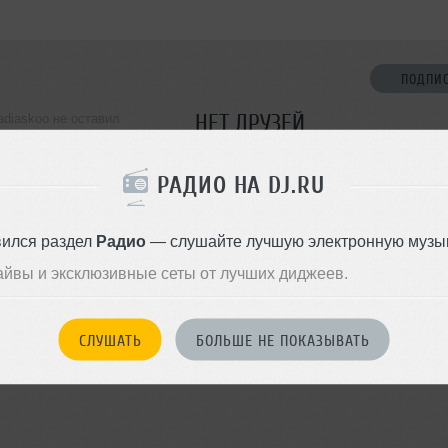
ПОДПИ
НЕТ ДРУЗЕЙ
aadiaskoo не оставил
ормации о себе
Стань первым!
РАДИО НА DJ.RU
ДОБАВИТЬ В ДР
вился раздел
Радио
— слушайте лучшую электронную музык
айвы и эксклюзивные сеты от лучших диджеев.
СЛУШАТЬ
БОЛЬШЕ НЕ ПОКАЗЫВАТЬ