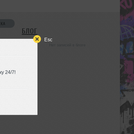
СКА
БЛОГ
Esc
Нет записей в блоге
УЗЬЯ
у 24/7!