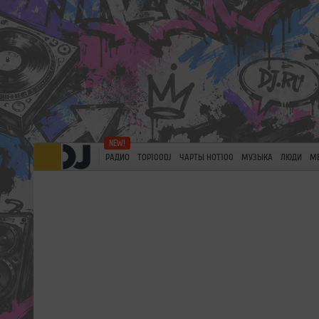
РАДИО
TOP100DJ
ЧАРТЫ HOT100
МУЗЫКА
ЛЮДИ
М