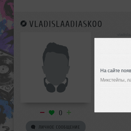
VLADISLAADIASKOO
vladisl
инф
На сайте поя
Микстейпы, л
0
ЛИЧНОЕ СООБЩЕНИЕ