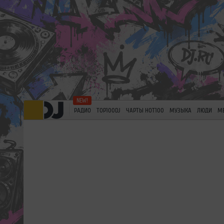
РАДИО
TOP100DJ
ЧАРТЫ HOT100
МУЗЫКА
ЛЮДИ
М