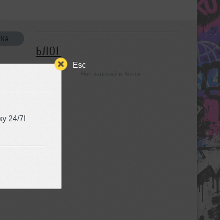
СКА
БЛОГ
Esc
Нет записей в блоге
УЗЬЯ
у 24/7!