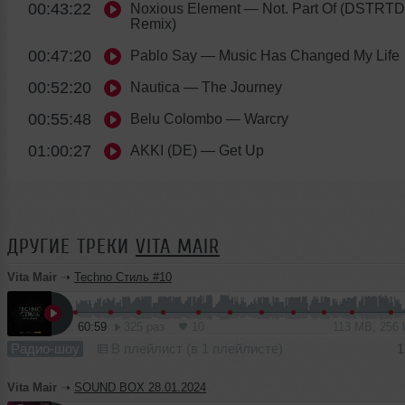
00:43:22
Noxious Element
— Not. Part Of (DSTRT
Remix)
00:47:20
Pablo Say
— Music Has Changed My Life
00:52:20
Nautica
— The Journey
00:55:48
Belu Colombo
— Warcry
01:00:27
AKKI (DE)
— Get Up
ДРУГИЕ ТРЕКИ
VITA MAIR
Vita Mair
➝
Techno Стиль #10
60:59
325 раз
10
113 MB, 256
Радио-шоу
В плейлист (в 1 плейлисте)
1
Vita Mair
➝
SOUND BOX 28.01.2024