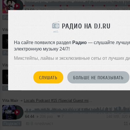
53:59
242 раза
15
100 MB, 256
Радио-шоу
В плейлист
1
РАДИО НА DJ.RU
Vita Mair
➝
Techno Стиль #9
На сайте появился раздел
Радио
— слушайте лучшу
65:27
200 раз
13
150 MB, 320
электронную музыку 24/7!
Радио-шоу
В плейлист
22 
Микстейпы, лайвы и эксклюзивные сеты от лучших д
Vita Mair
➝
Techno Стиль #8
СЛУШАТЬ
БОЛЬШЕ НЕ ПОКАЗЫВАТЬ
62:55
312 раз
16
144 MB, 320
Подкаст
В плейлист (в 2 плейлистах)
19
Vita Mair
➝
Locals Podcast #15 (Special Guest mix | Digital Pleasure Magazine)
64:44
206 раз
7
148 MB, 320
Подкаст
В плейлист
11 