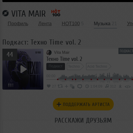
VITA MAIR
Профиль
Лента
HOT100
5
Музыка
21
Уп
Подкаст: Техно Time vol. 2
ПОДКАСТ
Vita Mair
44
Техно Time vol. 2
Подкаст
Techno
Acid Techno
00:00
</>
27
1:04:09
312
ПОДДЕРЖАТЬ АРТИСТА
РАССКАЖИ ДРУЗЬЯМ