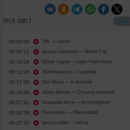
ТРЕК-ЛИСТ
СКАЧА
00:00:00
TyK
— Xylem
00:05:21
Ignacio Saavedra
— Never Call
00:10:24
Ozkan Sapan
— Light Years Away
00:12:25
2BAnnounced
— Leyenda
00:17:38
Slim Black
— In Nomine
00:23:26
Julian Meinke
— Chasing Serpents
00:27:51
Sebastian Mora
— Acid Kingdom
00:32:39
OrionVadim
— Effect rabbit
00:37:33
Ignacio Arfeli
— Infinity