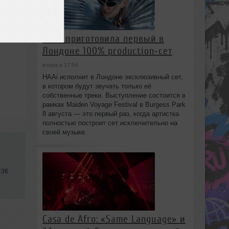
HAAi приготовила первый в
Лондоне 100% production‑сет
вчера в 17:54
HAAi исполнит в Лондоне эксклюзивный сет,
в котором будут звучать только её
собственные треки. Выступление состоится в
рамках Maiden Voyage Festival в Burgess Park
8 августа — это первый раз, когда артистка
полностью построит сет исключительно на
своей музыке.
:36
Casa de Afro: «Same Language» и