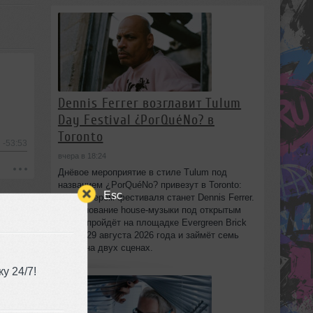
Dennis Ferrer возглавит Tulum
Day Festival ¿PorQuéNo? в
Toronto
-53:53
вчера в 18:24
Днёвое мероприятие в стиле Tulum под
названием ¿PorQuéNo? привезут в Toronto:
Esc
хедлайнером фестиваля станет Dennis Ferrer.
Празднование house-музыки под открытым
небом пройдёт на площадке Evergreen Brick
Works 29 августа 2026 года и займёт семь
часов на двух сценах.
у 24/7!