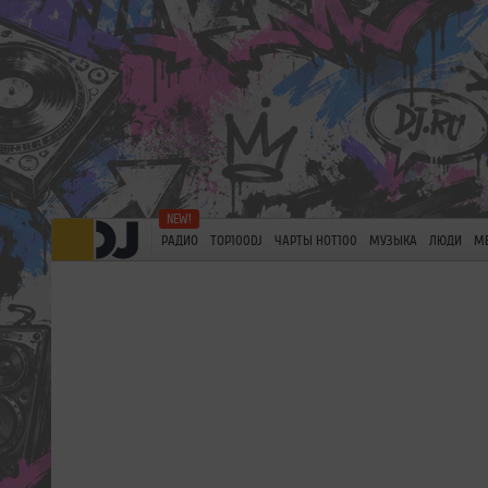
РАДИО
TOP100DJ
ЧАРТЫ HOT100
МУЗЫКА
ЛЮДИ
М