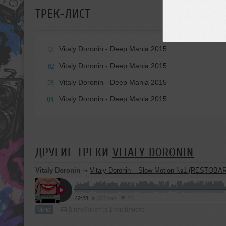
ТРЕК-ЛИСТ
Vitaly Doronin - Deep Mania 2015
01
Vitaly Doronin - Deep Mania 2015
02
Vitaly Doronin - Deep Mania 2015
03
Vitaly Doronin - Deep Mania 2015
04
ДРУГИЕ ТРЕКИ
VITALY DORONIN
Vitaly Doronin
➝
Vitaly Doronin – Slow Motion №1 (RESTOBAR | B
42:28
267 раз
26
Микс
В плейлист (в 1 плейлисте)