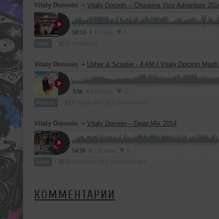
Vitaly Doronin
➝
Vitaly Doronin – Choosing Your Adventure 201
58:13
73 раза
5
Микс
В плейлист
Vitaly Doronin
➝
Usher & Scooter - 4 AM ( Vitaly Doronin Mash
3:56
143 раза
12
Ремикс
В плейлист (в 1 плейлисте)
Vitaly Doronin
➝
Vitaly Doronin – Deep Mix 2014
54:56
132 раза
8
Микс
В плейлист (в 2 плейлистах)
КОММЕНТАРИИ