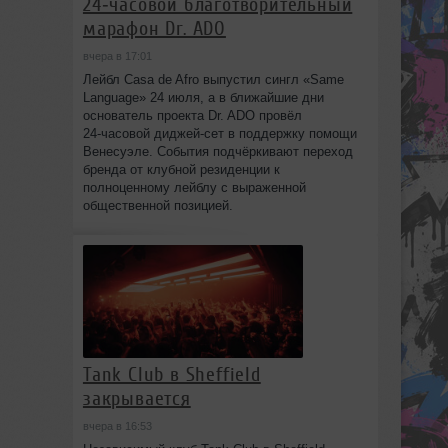
24‑часовой благотворительный
марафон Dr. ADO
вчера в 17:01
Лейбл Casa de Afro выпустил сингл «Same
Language» 24 июля, а в ближайшие дни
основатель проекта Dr. ADO провёл
24‑часовой диджей‑сет в поддержку помощи
Венесуэле. События подчёркивают переход
бренда от клубной резиденции к
полноценному лейблу с выраженной
общественной позицией.
Tank Club в Sheffield
закрывается
вчера в 16:53