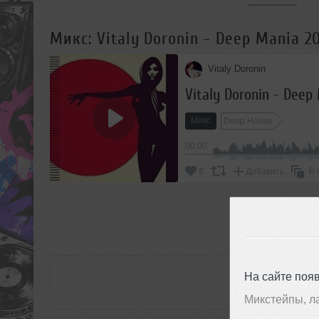
Микс: Vitaly Doronin - Deep Mania 2
Vitaly Doronin
Vitaly Doronin - Deep
Микс
Deep House
00:00
В 
6
Добавить
П
РАС
На сайте поя
Микстейпы, л