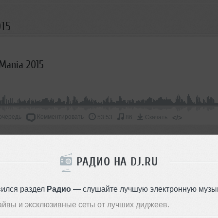
015
 Mania 2015
очередь
Комментировать
</>
53:53
86
Скачать
ОДДЕРЖАТЬ АРТИСТА
РАДИО НА DJ.RU
СКАЖИ ДРУЗЬЯМ
вился раздел
Радио
— слушайте лучшую электронную музык
айвы и эксклюзивные сеты от лучших диджеев.