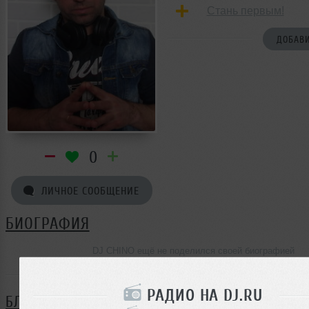
Стань первым!
ДОБАВИ
0
ЛИЧНОЕ СООБЩЕНИЕ
БИОГРАФИЯ
DJ CHINO ещё не поделился своей биографией
РАДИО НА DJ.RU
БЛОГ