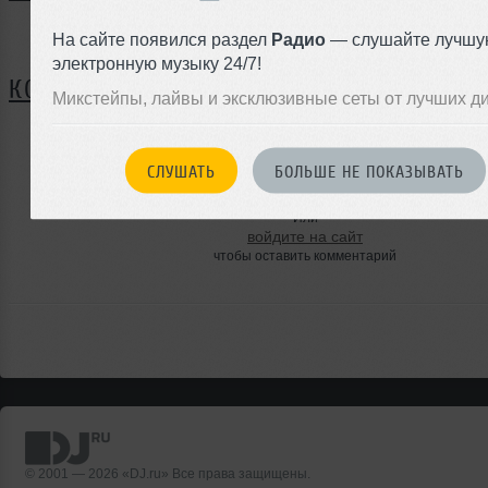
Нет записей в блоге
На сайте появился раздел
Радио
— слушайте лучшу
электронную музыку 24/7!
КОММЕНТАРИИ
Микстейпы, лайвы и эксклюзивные сеты от лучших д
СЛУШАТЬ
БОЛЬШЕ НЕ ПОКАЗЫВАТЬ
ЗАРЕГИСТРИРУЙТЕСЬ
Или
войдите на сайт
чтобы оставить комментарий
© 2001 — 2026 «DJ.ru» Все права защищены.