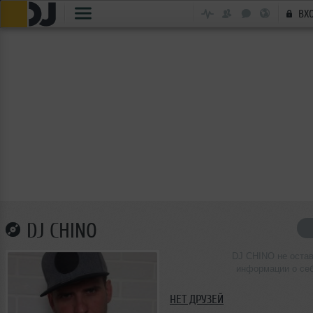
ВХ
DJ CHINO
DJ CHINO не оста
информации о се
НЕТ ДРУЗЕЙ