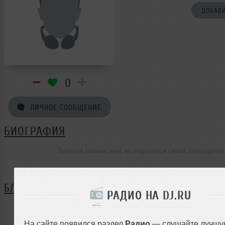
ДОБАВИ
0
ЛИЧНОЕ СООБЩЕНИЕ
БИОГРАФИЯ
Виталий Нечаев ещё не поделился своей биографией
БЛОГ
РАДИО НА DJ.RU
Нет записей в блоге
На сайте появился раздел
Радио
— слушайте лучшу