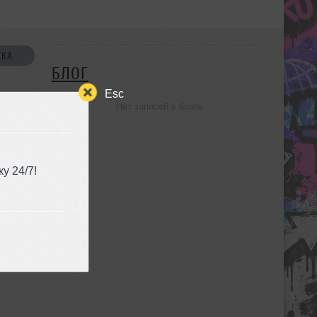
СКА
БЛОГ
Esc
Нет записей в блоге
УЗЬЯ
у 24/7!