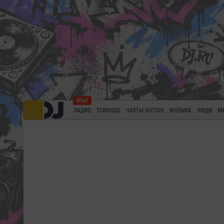
РАДИО
TOP100DJ
ЧАРТЫ HOT100
МУЗЫКА
ЛЮДИ
М