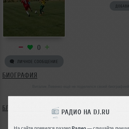
ДОБАВИ
0
ЛИЧНОЕ СООБЩЕНИЕ
БИОГРАФИЯ
Виталик Левенко ещё не поделился своей биографией
БЛОГ
РАДИО НА DJ.RU
Нет записей в блоге
На сайте появился раздел
Радио
— слушайте лучшу