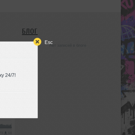
БЛОГ
Esc
Нет записей в блоге
у 24/7!
House
MP3
64