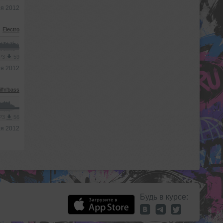
ря 2012
Electro
MP3
59
ря 2012
ll'n'bass
MP3
56
ря 2012
Будь в курсе: