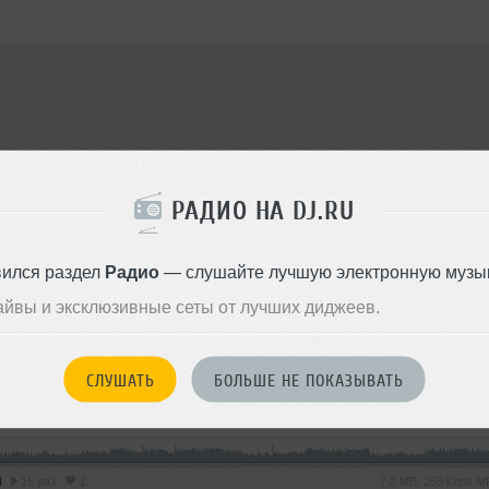
IRUS9PROJECT
РАДИО НА DJ.RU
треки
3
вился раздел
Радио
— слушайте лучшую электронную музык
айвы и эксклюзивные сеты от лучших диджеев.
реки
СЛУШАТЬ
БОЛЬШЕ НЕ ПОКАЗЫВАТЬ
➝
The Time
4
16 раз
1
7.2 MB, 256 kbps 