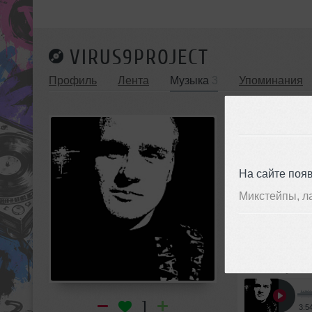
VIRUS9PROJECT
Профиль
Лента
Музыка
3
Упоминания
МУЗЫКА V
Авторские 
На сайте поя
Микстейпы, л
Авторские т
virus9Project
1
3:5