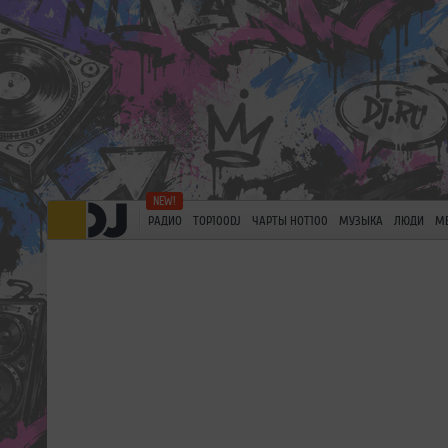
РАДИО
TOP100DJ
ЧАРТЫ HOT100
МУЗЫКА
ЛЮДИ
М