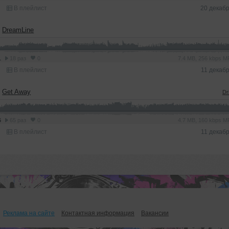
В плейлист
20 декаб
➝
DreamLine
1
18 раз
0
7.4 MB, 256 kbps 
В плейлист
11 декаб
➝
Get Away
Dri
6
65 раз
0
4.7 MB, 160 kbps 
В плейлист
11 декаб
Реклама на сайте
Контактная информация
Вакансии