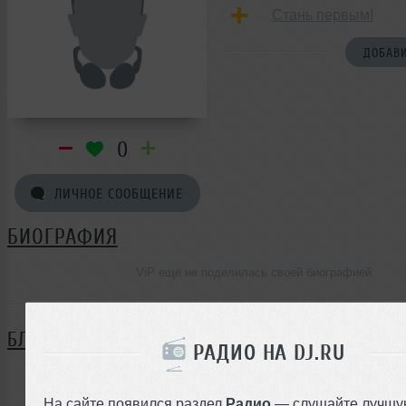
Стань первым!
ДОБАВИ
0
ЛИЧНОЕ СООБЩЕНИЕ
БИОГРАФИЯ
ViP ещё не поделилась своей биографией
БЛОГ
РАДИО НА DJ.RU
Нет записей в блоге
На сайте появился раздел
Радио
— слушайте лучшу