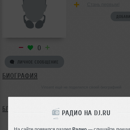
Стань первым!
ДОБАВИ
0
ЛИЧНОЕ СООБЩЕНИЕ
БИОГРАФИЯ
Vinsent ещё не поделился своей биографией
БЛОГ
РАДИО НА DJ.RU
Нет записей в блоге
На сайте появился раздел
Радио
— слушайте лучшу