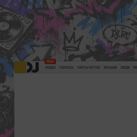
РАДИО
TOP100DJ
ЧАРТЫ HOT100
МУЗЫКА
ЛЮДИ
М