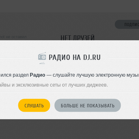
ПОДПИ
НЕТ ДРУЗЕЙ
not не оставил
ормации о себе
Стань первым!
РАДИО НА DJ.RU
ДОБАВИТЬ В ДР
вился раздел
Радио
— слушайте лучшую электронную музык
айвы и эксклюзивные сеты от лучших диджеев.
СЛУШАТЬ
БОЛЬШЕ НЕ ПОКАЗЫВАТЬ