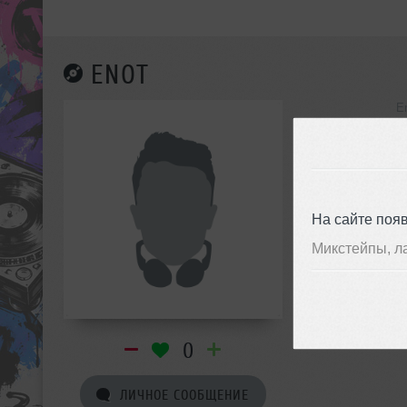
ENOT
E
инф
На сайте поя
Микстейпы, л
0
ЛИЧНОЕ СООБЩЕНИЕ