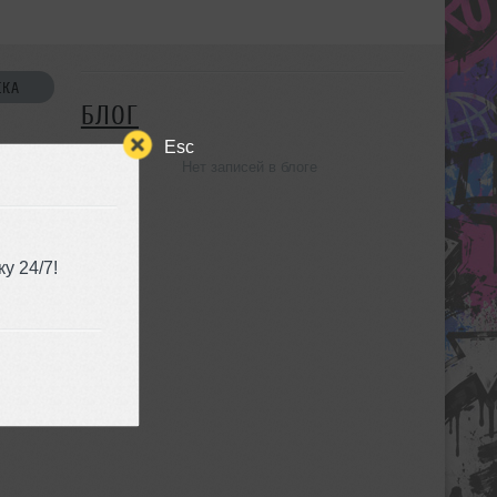
СКА
БЛОГ
Esc
Нет записей в блоге
УЗЬЯ
у 24/7!