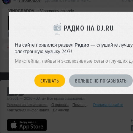
VINOGRADOV
добавил новый микс
03 ф
VINOGRADOV
➝
Vinogradov-episode
РАДИО НА DJ.RU
32:06
126 раз
73 MB, 320 
Микс
В плейлист
03 ф
На сайте появился раздел
Радио
— слушайте лучш
Комментировать
Перепостить
0
электронную музыку 24/7!
Микстейпы, лайвы и эксклюзивные сеты от лучших д
СЛУШАТЬ
БОЛЬШЕ НЕ ПОКАЗЫВАТЬ
© 2001 — 2026 «DJ.ru» Все права защищены.
Условия использования
О проекте
Помощь
Реклама на сайте
Контактная информация
Вакансии
Б