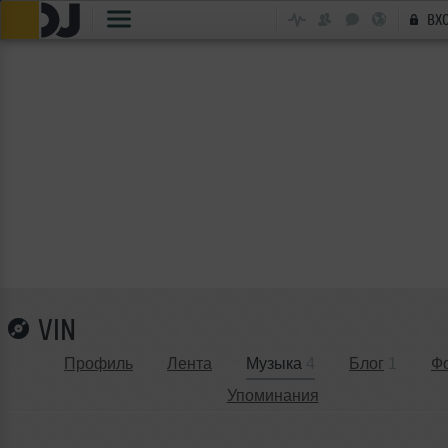
ВХ
VIN
Профиль
Лента
Музыка
4
Блог
1
Ф
Упоминания