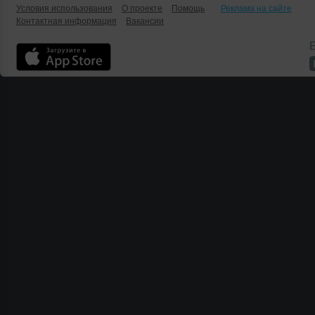
Условия использования
О проекте
Помощь
Реклама на сайте
Контактная информация
Вакансии
Б