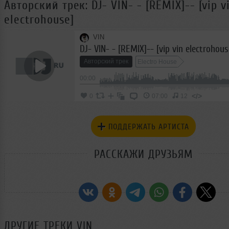
Авторский трек: DJ- VIN- - [REMIX]-- [vip v
electrohouse]
VIN
DJ- VIN- - [REMIX]-- [vip vin electrohous
Авторский трек
Electro House
00:00
</>
0
07:00
12
ПОДДЕРЖАТЬ АРТИСТА
РАССКАЖИ ДРУЗЬЯМ
ДРУГИЕ ТРЕКИ
VIN