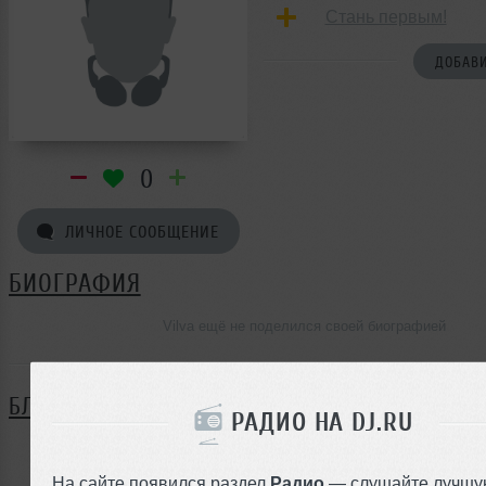
Стань первым!
ДОБАВИ
0
ЛИЧНОЕ СООБЩЕНИЕ
БИОГРАФИЯ
Vilva ещё не поделился своей биографией
БЛОГ
РАДИО НА DJ.RU
Нет записей в блоге
На сайте появился раздел
Радио
— слушайте лучшу