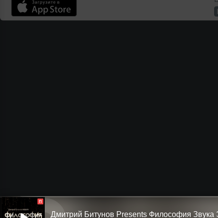
П
Дмитрий Битунов Presents Филоcофия Звука 