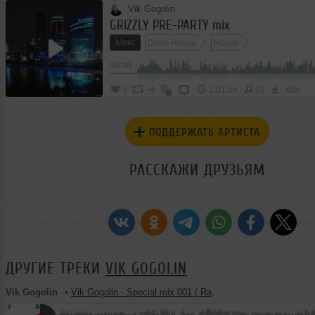
Vik Gogolin
GRIZZLY PRE-PARTY mix
Микс
Deep House
House
00:00
</>
7
1:01:54
93
ПОДДЕРЖАТЬ АРТИСТА
РАССКАЖИ ДРУЗЬЯМ
ДРУГИЕ ТРЕКИ
VIK GOGOLIN
Vik Gogolin
➝
Vik Gogolin - Special mix 001 ( Radio SK / 90.2 FM )