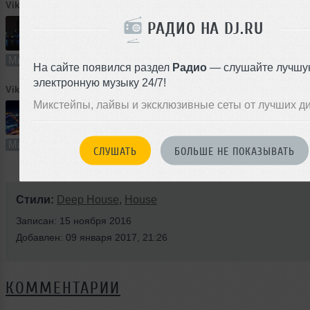
Vik Gogolin
➝
Ночной Екатеринбург. Podcast 006
РАДИО НА DJ.RU
65:12
84 раза
1
149 MB, 32
Микс
В плейлист (в 1 плейлисте)
12
На сайте появился раздел
Радио
— слушайте лучшу
электронную музыку 24/7!
Vik Gogolin
➝
Ночной Екатеринбург. Podcast 007
Микстейпы, лайвы и эксклюзивные сеты от лучших д
63:26
62 раза
1
145 MB, 32
Микс
В плейлист (в 1 плейлисте)
12
СЛУШАТЬ
БОЛЬШЕ НЕ ПОКАЗЫВАТЬ
Стили:
Deep House
,
House
Записан: 15 ноября 2016
Добавлен: 09 января 2017, 21:26
КОММЕНТАРИИ