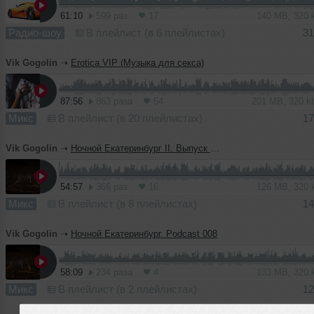
61:10
599 раз
17
140 MB, 320
Радио-шоу
В плейлист (в 6 плейлистах)
31
Vik Gogolin
➝
Erotica VIP (Музыка для секса)
87:56
863 раза
54
201 MB, 320 
Микс
В плейлист (в 20 плейлистах)
17
Vik Gogolin
➝
Ночной Екатеринбург II. Выпуск 001
54:57
366 раз
16
126 MB, 320
Микс
В плейлист (в 8 плейлистах)
14
Vik Gogolin
➝
Ночной Екатеринбург. Podcast 008
58:09
234 раза
4
133 MB, 320
Микс
В плейлист (в 2 плейлистах)
12