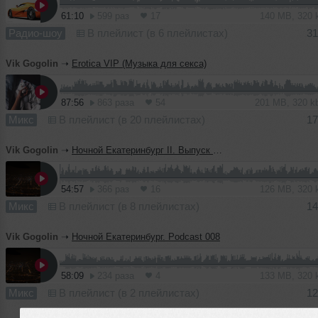
61:10
599 раз
17
140 MB, 320
Радио-шоу
В плейлист (в 6 плейлистах)
31
Vik Gogolin
➝
Erotica VIP (Музыка для секса)
87:56
863 раза
54
201 MB, 320 
Микс
В плейлист (в 20 плейлистах)
17
Vik Gogolin
➝
Ночной Екатеринбург II. Выпуск 001
54:57
366 раз
16
126 MB, 320
Микс
В плейлист (в 8 плейлистах)
14
Vik Gogolin
➝
Ночной Екатеринбург. Podcast 008
58:09
234 раза
4
133 MB, 320
Микс
В плейлист (в 2 плейлистах)
12