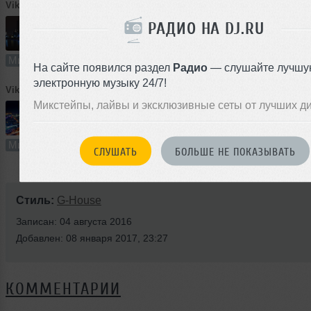
Vik Gogolin
➝
Ночной Екатеринбург. Podcast 006
РАДИО НА DJ.RU
65:12
84 раза
1
149 MB, 32
Микс
В плейлист (в 1 плейлисте)
12
На сайте появился раздел
Радио
— слушайте лучшу
электронную музыку 24/7!
Vik Gogolin
➝
Ночной Екатеринбург. Podcast 007
Микстейпы, лайвы и эксклюзивные сеты от лучших д
63:26
62 раза
1
145 MB, 32
Микс
В плейлист (в 1 плейлисте)
12
СЛУШАТЬ
БОЛЬШЕ НЕ ПОКАЗЫВАТЬ
Стиль:
G-House
Записан: 04 августа 2016
Добавлен: 08 января 2017, 23:27
КОММЕНТАРИИ