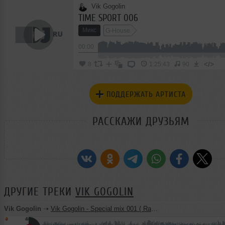
Vik Gogolin
TIME SPORT 006
Микс
G-House
00:00
</>
8
1:25:43
90
ПОДДЕРЖАТЬ АРТИСТА
РАССКАЖИ ДРУЗЬЯМ
ДРУГИЕ ТРЕКИ
VIK GOGOLIN
Vik Gogolin
➝
Vik Gogolin - Special mix 001 ( Radio SK / 90.2 FM )