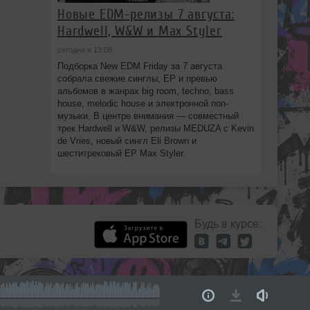
Новые EDM-релизы 7 августа:
Hardwell, W&W и Max Styler
сегодня в 13:08
Подборка New EDM Friday за 7 августа
собрала свежие синглы, EP и превью
альбомов в жанрах big room, techno, bass
house, melodic house и электронной поп-
музыки. В центре внимания — совместный
трек Hardwell и W&W, релизы MEDUZA с Kevin
de Vries, новый сингл Eli Brown и
шеститрековый EP Max Styler.
Будь в курсе: