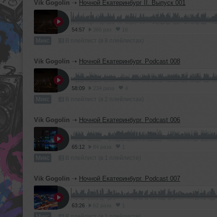
Vik Gogolin
➝
Ночной Екатеринбург II. Выпуск 001
54:57
366 раз
16
Микс
В плейлист (в 8 плейлистах)
Vik Gogolin
➝
Ночной Екатеринбург. Podcast 008
58:09
234 раза
4
Микс
В плейлист (в 2 плейлистах)
Vik Gogolin
➝
Ночной Екатеринбург. Podcast 006
65:12
84 раза
1
Микс
В плейлист (в 1 плейлисте)
Vik Gogolin
➝
Ночной Екатеринбург. Podcast 007
63:26
62 раза
1
Микс
В плейлист (в 1 плейлисте)