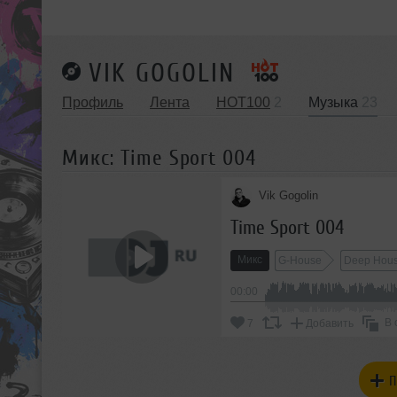
VIK GOGOLIN
Профиль
Лента
HOT100
2
Музыка
23
Микс: Time Sport 004
Vik Gogolin
Time Sport 004
Микс
G-House
Deep Hou
00:00
В 
7
Добавить
П