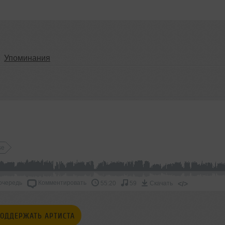
Упоминания
se
очередь
Комментировать
</>
55:20
59
Скачать
ОДДЕРЖАТЬ АРТИСТА