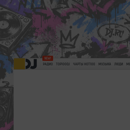
РАДИО
TOP100DJ
ЧАРТЫ HOT100
МУЗЫКА
ЛЮДИ
М