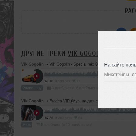
РАС
ДРУГИЕ ТРЕКИ
VIK GOGOLIN
Vik Gogolin
➝
Vik Gogolin - Special mix 001 ( Radio SK / 90.2 
На сайте поя
Микстейпы, л
61:10
599 раз
17
Радио-шоу
В плейлист (в 6 плейлистах)
Vik Gogolin
➝
Erotica VIP (Музыка для секса)
87:56
863 раза
54
Микс
В плейлист (в 20 плейлистах)