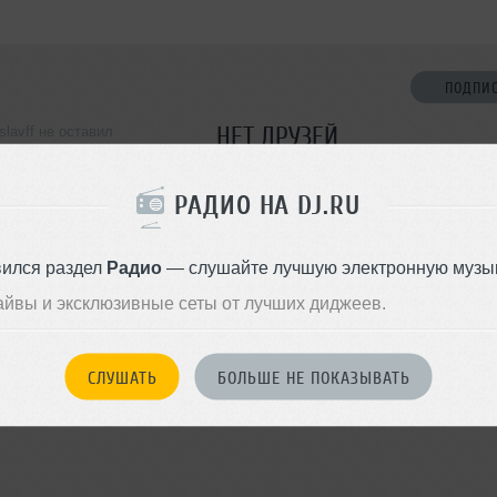
ПОДПИ
НЕТ ДРУЗЕЙ
islavff не оставил
ормации о себе
Стань первым!
РАДИО НА DJ.RU
ДОБАВИТЬ В ДР
вился раздел
Радио
— слушайте лучшую электронную музык
айвы и эксклюзивные сеты от лучших диджеев.
СЛУШАТЬ
БОЛЬШЕ НЕ ПОКАЗЫВАТЬ