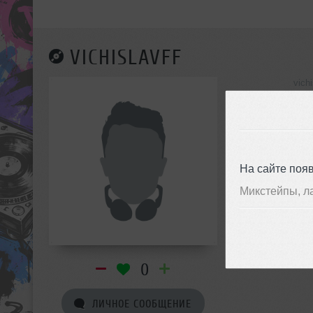
VICHISLAVFF
vich
инф
На сайте поя
Микстейпы, л
0
ЛИЧНОЕ СООБЩЕНИЕ