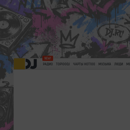
РАДИО
TOP100DJ
ЧАРТЫ HOT100
МУЗЫКА
ЛЮДИ
М