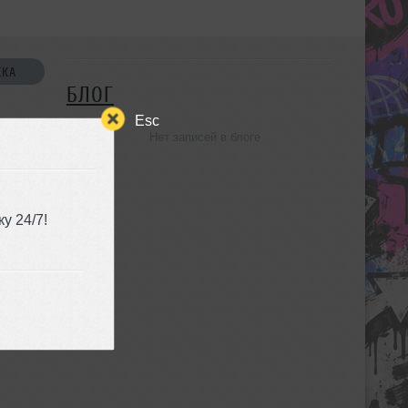
СКА
БЛОГ
Esc
Нет записей в блоге
УЗЬЯ
у 24/7!