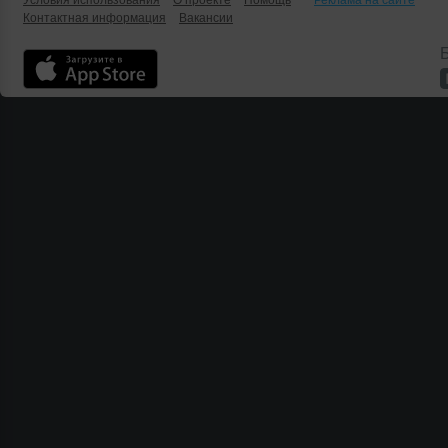
Условия использования
О проекте
Помощь
Реклама на сайте
Контактная информация
Вакансии
Б