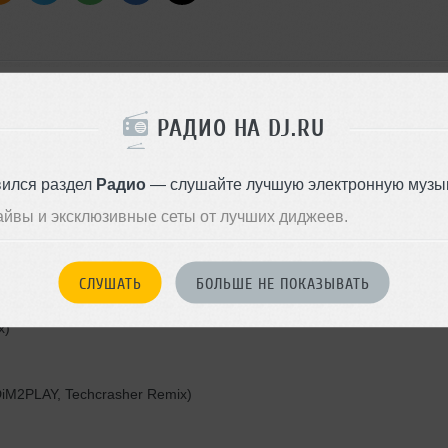
РАДИО НА DJ.RU
 The One That Got Away (Kyodee Ex)
вился раздел
Радио
— слушайте лучшую электронную музык
айвы и эксклюзивные сеты от лучших диджеев.
СЛУШАТЬ
БОЛЬШЕ НЕ ПОКАЗЫВАТЬ
x)
 (DiM2PLAY, Techcrasher Remix)