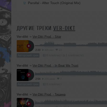
Parsifal - After Touch (Original Mix)
12
ДРУГИЕ ТРЕКИ
VER-DIKT
Ver-dikt
➝
Ver-Dikt Prod. - Sitar
2:20
305 раз
13
Авторский трек
В плейлист (в 1 плейлисте)
Ver-dikt
➝
Ver-Dikt Prod. - In Beat We Trust
2:54
204 раза
7
Авторский трек
В плейлист
Ver-dikt
➝
Ver-Dikt Prod. - Тишина