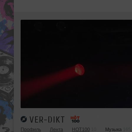
VER-DIKT
Профиль
Лента
HOT100
10
Музыка
165