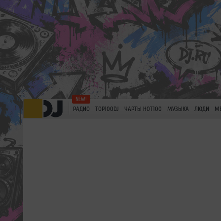
РАДИО
TOP100DJ
ЧАРТЫ HOT100
МУЗЫКА
ЛЮДИ
М