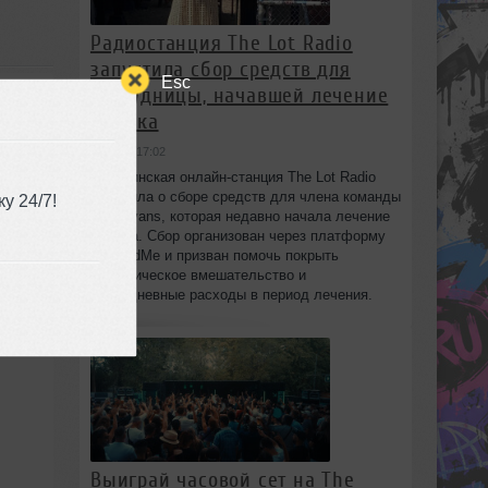
Радиостанция The Lot Radio
запустила сбор средств для
Esc
сотрудницы, начавшей лечение
от рака
вчера в 17:02
Бруклинская онлайн-станция The Lot Radio
объявила о сборе средств для члена команды
у 24/7!
Lola Evans, которая недавно начала лечение
от рака. Сбор организован через платформу
GoFundMe и призван помочь покрыть
хирургическое вмешательство и
повседневные расходы в период лечения.
Выиграй часовой сет на The