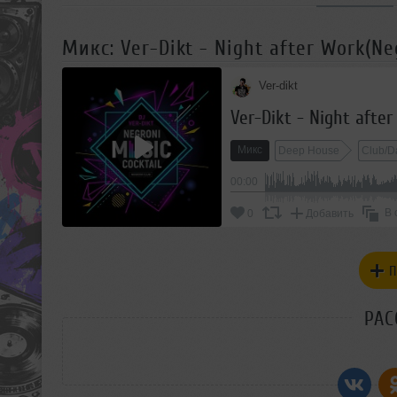
Микс: Ver-Dikt - Night after Work(Neg
Ver-dikt
Ver-Dikt - Night after
Микс
Deep House
Club/D
00:00
В 
0
Добавить
П
РАС