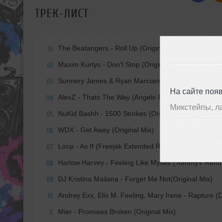
ТРЕК-ЛИСТ
The Beatangers - Roll Up (Original Mix)
01
Maxim Kurtys - Don't Stop (Original Mix)
02
Sunnery James & Ryan Marciano feat. Clara Mae -
03
На сайте поя
AlexZ - Thats The Way (Angelo Ferreri Remix)
04
Микстейпы, л
NuKid Bashh - 1500 Strokes (Original Mix)
05
WDX - Get Away (Original Mix)
06
Loop - As If (Freejak Extended Remix)
07
Harlow Harvey - Feeling Like Myself (TommyV Remi
08
DJ Kristina Mailana - Forget Me Not(Original Mix)
09
Andrey Exx, Elis M. Feeling, Mary Irene - Rapture
10
Mier - Promises Broken (Original Mix)
11