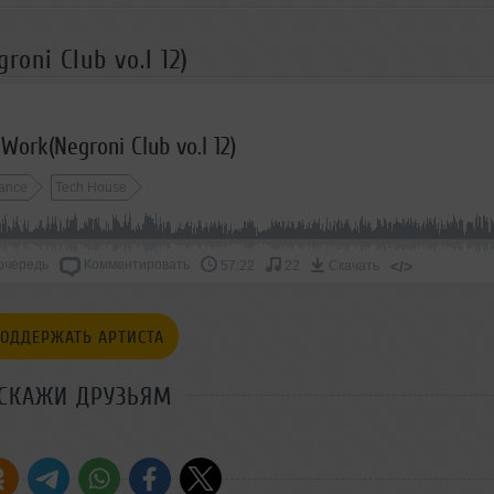
roni Club vo.l 12)
 Work(Negroni Club vo.l 12)
ance
Tech House
очередь
Комментировать
</>
57:22
22
Скачать
ОДДЕРЖАТЬ АРТИСТА
СКАЖИ ДРУЗЬЯМ