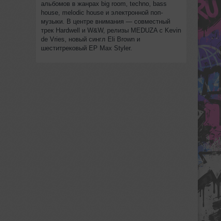
альбомов в жанрах big room, techno, bass
house, melodic house и электронной поп-
музыки. В центре внимания — совместный
трек Hardwell и W&W, релизы MEDUZA с Kevin
de Vries, новый сингл Eli Brown и
шеститрековый EP Max Styler.