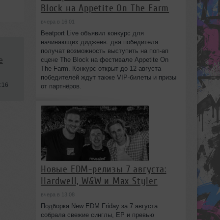
Block на Appetite On The Farm
вчера в 16:01
Beatport Live объявил конкурс для
начинающих диджеев: два победителя
получат возможность выступить на поп‑ап
сцене The Block на фестивале Appetite On
e
The Farm. Конкурс открыт до 12 августа —
победителей ждут также VIP‑билеты и призы
:16
от партнёров.
Новые EDM-релизы 7 августа:
Hardwell, W&W и Max Styler
вчера в 13:08
Подборка New EDM Friday за 7 августа
собрала свежие синглы, EP и превью