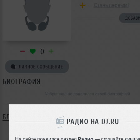
Стань первым!
ДОБАВИ
0
ЛИЧНОЕ СООБЩЕНИЕ
БИОГРАФИЯ
Ve5per ещё не поделился своей биографией
БЛОГ
РАДИО НА DJ.RU
Нет записей в блоге
На сайте появился раздел
Радио
— слушайте лучшу