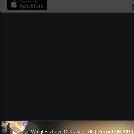
Ш
Wingless Love Of Trance 106 ( Record ON AIR )