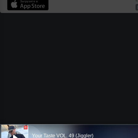
П
Your Taste VOL. 49 (Jiggler)