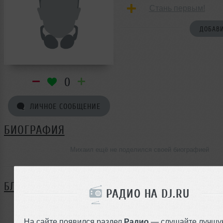
Стань первым!
ДОБАВИ
0
ЛИЧНОЕ СООБЩЕНИЕ
БИОГРАФИЯ
Михаил ещё не поделился своей биографией
БЛОГ
РАДИО НА DJ.RU
Нет записей в блоге
На сайте появился раздел
Радио
— слушайте лучшу