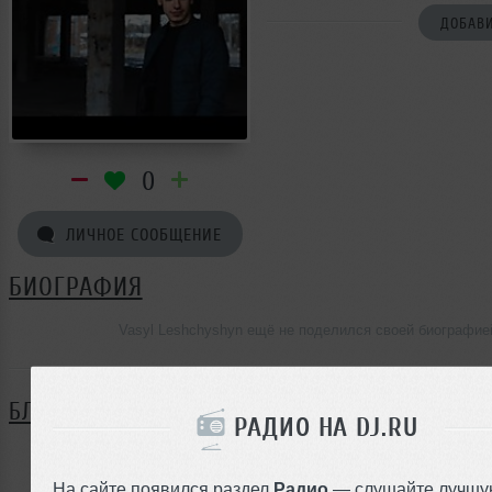
ДОБАВИ
0
ЛИЧНОЕ СООБЩЕНИЕ
БИОГРАФИЯ
Vasyl Leshchyshyn ещё не поделился своей биографие
БЛОГ
РАДИО НА DJ.RU
Нет записей в блоге
На сайте появился раздел
Радио
— слушайте лучшу