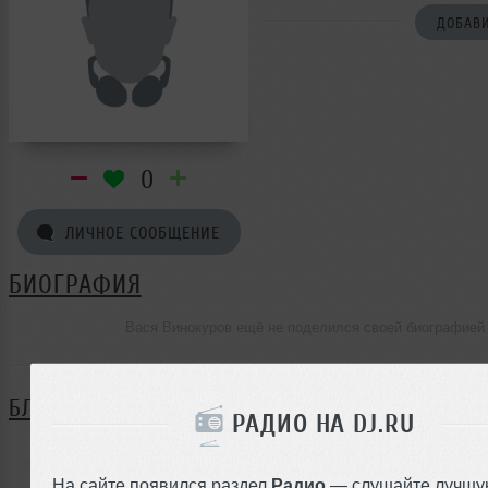
ДОБАВИ
0
ЛИЧНОЕ СООБЩЕНИЕ
БИОГРАФИЯ
Вася Винокуров ещё не поделился своей биографией
БЛОГ
РАДИО НА DJ.RU
Нет записей в блоге
На сайте появился раздел
Радио
— слушайте лучшу