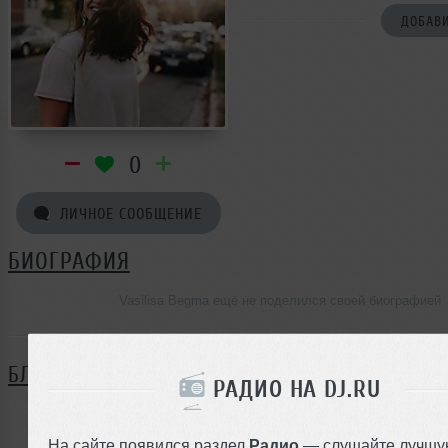
ДОБАВИ
0
ЛИЧНОЕ СООБЩЕНИЕ
БИОГРАФИЯ
Vasilisa Begma ещё не поделился своей биографией
БЛОГ
РАДИО НА DJ.RU
Нет записей в блоге
На сайте появился раздел
Радио
— слушайте лучшу