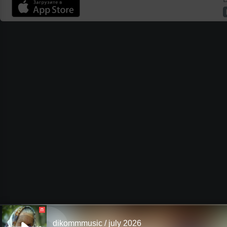
П
dikommmusic / july 2026