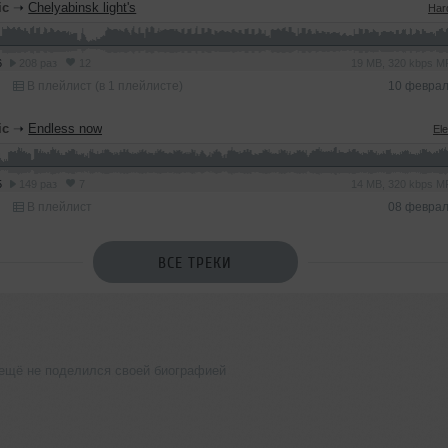
ic
➝
Chelyabinsk light's
Har
6
208 раз
12
19 MB, 320 kbps 
В плейлист (в 1 плейлисте)
10 феврал
ic
➝
Endless now
Ele
5
149 раз
7
14 MB, 320 kbps 
В плейлист
08 феврал
ВСЕ ТРЕКИ
c ещё не поделился своей биографией