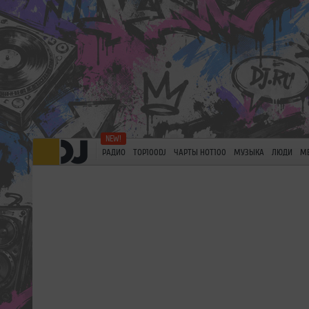
РАДИО
TOP100DJ
ЧАРТЫ HOT100
МУЗЫКА
ЛЮДИ
М