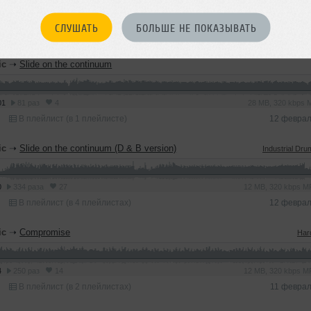
7
453 раза
12
4.7 MB, 128 kbps 
СЛУШАТЬ
БОЛЬШЕ НЕ ПОКАЗЫВАТЬ
В плейлист (в 1 плейлисте)
12 феврал
ic
➝
Slide on the continuum
01
81 раз
4
28 MB, 320 kbps
В плейлист (в 1 плейлисте)
12 феврал
ic
➝
Slide on the continuum (D & B version)
Industrial Dru
0
334 раза
27
12 MB, 320 kbps 
В плейлист (в 4 плейлистах)
12 феврал
ic
➝
Compromise
Har
4
250 раз
14
12 MB, 320 kbps 
В плейлист (в 2 плейлистах)
11 феврал