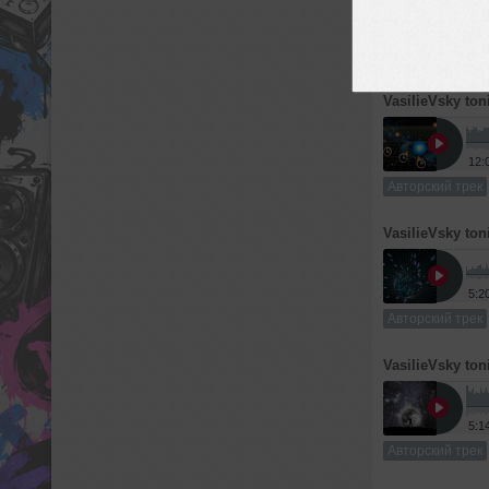
4:5
Авторский трек
VasilieVsky ton
12:
Авторский трек
VasilieVsky ton
5:2
Авторский трек
VasilieVsky ton
5:1
Авторский трек