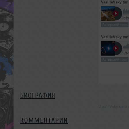
VasilieVsky ton
8:2
Авторский трек
VasilieVsky ton
5:5
Авторский трек
БИОГРАФИЯ
VasilieVsky toni
КОММЕНТАРИИ