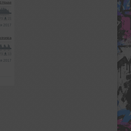
d House
MP3
21
я 2017
ctronica
MP3
13
я 2017