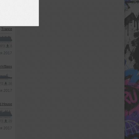
AAC
18
я 2017
Trance
 MP3
8
я 2017
m'n'Bass
MP3
36
я 2017
d House
MP3
29
я 2017