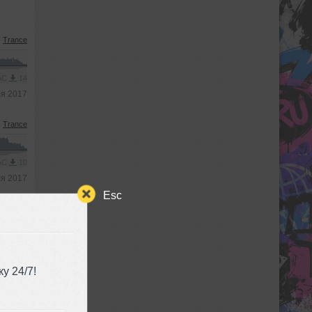
Trance
AAC
14
я 2017
Trance
AAC
10
я 2017
Esc
e Trance
AAC
12
я 2017
у 24/7!
reakbeat