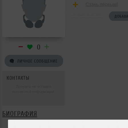
Стань первым!
ДОБАВИ
0
ЛИЧНОЕ СООБЩЕНИЕ
КОНТАКТЫ
Bonjorno не оставил
контактной информации.
БИОГРАФИЯ
Bonjorno ещё не поделился своей биографией