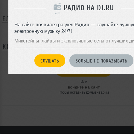
РАДИО НА DJ.RU
БЛОГ
На сайте появился раздел
Радио
— слушайте лучшу
электронную музыку 24/7!
Нет записей в блоге
Микстейпы, лайвы и эксклюзивные сеты от лучших д
КОММЕНТАРИИ
СЛУШАТЬ
БОЛЬШЕ НЕ ПОКАЗЫВАТЬ
ЗАРЕГИСТРИРУЙТЕСЬ
Или
войдите на сайт
чтобы оставить комментарий