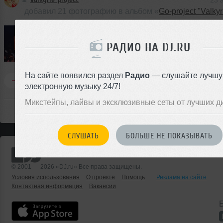
23 
добавил 21 фотографию в альбом «
Go-project "Valkyr
РАДИО НА DJ.RU
На сайте появился раздел
Радио
— слушайте лучш
Комментировать
Перепостить
0
электронную музыку 24/7!
Микстейпы, лайвы и эксклюзивные сеты от лучших д
СЛУШАТЬ
БОЛЬШЕ НЕ ПОКАЗЫВАТЬ
© 2001 — 2026 «DJ.ru» Все права защищены.
Условия использования
О проекте
Помощь
Реклама на сайте
Контактная информация
Вакансии
Б