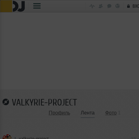
ВХ
VALKYRIE-PROJECT
Профиль
Лента
Фото
1
valkyrie-project