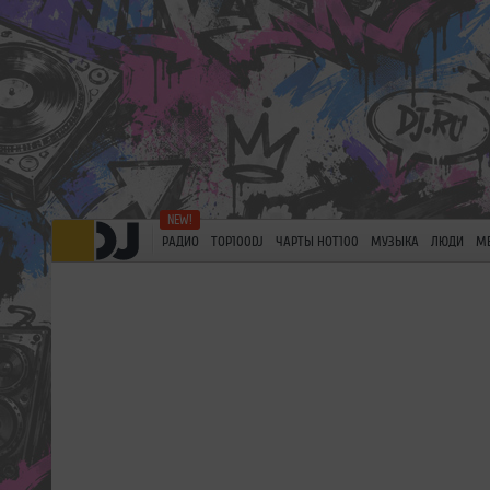
РАДИО
TOP100DJ
ЧАРТЫ HOT100
МУЗЫКА
ЛЮДИ
М