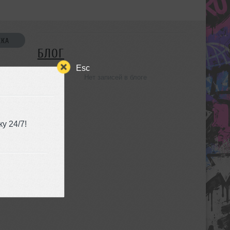
СКА
БЛОГ
Esc
Нет записей в блоге
УЗЬЯ
у 24/7!