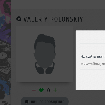
VALERIY POLONSKIY
Азербайджан
На сайте поя
Микстейпы, л
0
ЛИЧНОЕ СООБЩЕНИЕ